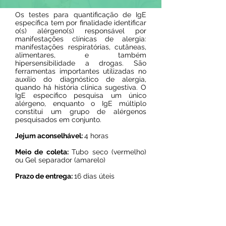
Os testes para quantificação de IgE
específica tem por finalidade identificar
o(s) alérgeno(s) responsável por
manifestações clínicas de alergia:
manifestações respiratórias, cutâneas,
alimentares, e também
hipersensibilidade a drogas. São
ferramentas importantes utilizadas no
auxílio do diagnóstico de alergia,
quando há história clínica sugestiva. O
IgE específico pesquisa um único
alérgeno, enquanto o IgE múltiplo
constitui um grupo de alérgenos
pesquisados em conjunto.
Jejum aconselhável:
4 horas
Meio de coleta:
Tubo seco (vermelho)
ou Gel separador (amarelo)
Prazo de entrega:
16 dias úteis
Resultado on line