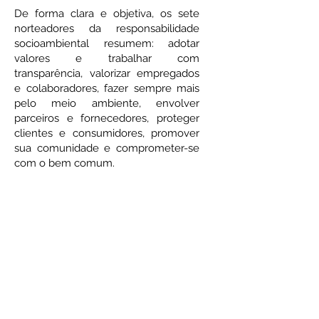
De forma clara e objetiva, os sete
norteadores da responsabilidade
socioambiental resumem: adotar
valores e trabalhar com
transparência, valorizar empregados
e colaboradores, fazer sempre mais
pelo meio ambiente, envolver
parceiros e fornecedores, proteger
clientes e consumidores, promover
sua comunidade e comprometer-se
com o bem comum.
Energia limpa
O Laboratório Sol Nascente preocupado
com o meio ambiente e com o futuro
instalou painéis de energia solar
fotovoltáica com capacidade de gerar
toda a energia elétrica que suas
instalações utilizam, produzindo uma
energia com baixíssimo impacto, limpa e