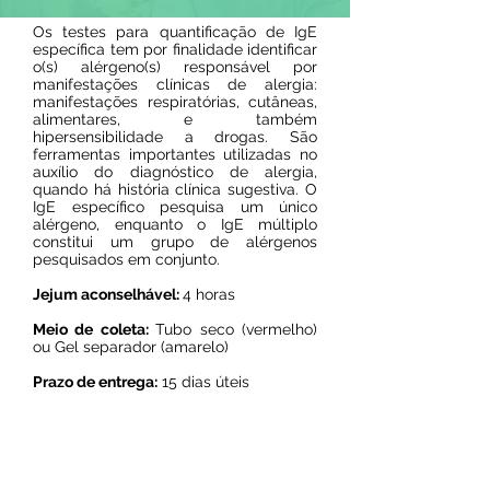
Os testes para quantificação de IgE
específica tem por finalidade identificar
o(s) alérgeno(s) responsável por
manifestações clínicas de alergia:
manifestações respiratórias, cutâneas,
alimentares, e também
hipersensibilidade a drogas. São
ferramentas importantes utilizadas no
auxílio do diagnóstico de alergia,
quando há história clínica sugestiva. O
IgE específico pesquisa um único
alérgeno, enquanto o IgE múltiplo
constitui um grupo de alérgenos
pesquisados em conjunto.
Jejum aconselhável:
4 horas
Meio de coleta:
Tubo seco (vermelho)
ou Gel separador (amarelo)
Prazo de entrega:
15 dias úteis
Resultado on line