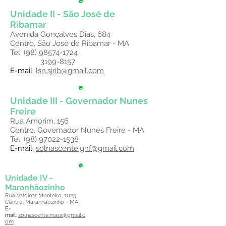
Unidade II - São José de
Ribamar
Avenida Gonçalves Dias, 684
Centro, São José de Ribamar - MA
Tel:
(98) 98574-1724
3199-8157
​E-mail:
lsn.sjrib@gmail.com
Unidade III - Governador Nunes
Freire
Rua Amorim, 156
Centro, Governador Nunes Freire - MA
Tel:
(98) 97022-1538
​E-mail:
solnascente.gnf@gmail.com
Unidade IV -
Maranhãozinho
Rua Valdinar Monteiro, 1025
Centro, Maranhãozinho - MA
​E-
mail:
solnascente.mara@gmail.c
om