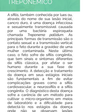
TREPONÊMICO
A sífilis, também conhecida por lues ou,
através do nome de sua lesão inicial,
cancro duro, é uma doença infecciosa
e sexualmente transmissível causada
por uma bactéria espiroqueta
chamada
Treponema pallidum
. As
principais formas de transmissão são o
contato sexual e a transmissão vertical
para o feto durante a gravidez de uma
mulher contaminada. Neste último
caso, o feto sofre de sífilis congênita,
que tem sinais e sintomas diferentes
da sífilis clássica, por afetar o ser
humano durante a sua fase de
crescimento. A detecção e tratamento
da doença em seus estágios iniciais
são fundamentais a fim de evitar
complicações graves como a sífilis
cardiovascular, a neurossífilis e a sífilis
congênita. O diagnóstico desta doença
sofre a carência de um método para
cultivar o micro-organismo em meios
de laboratório e a dificuldade para
detectá-lo nos estágios da doença
onde não se observam lesões