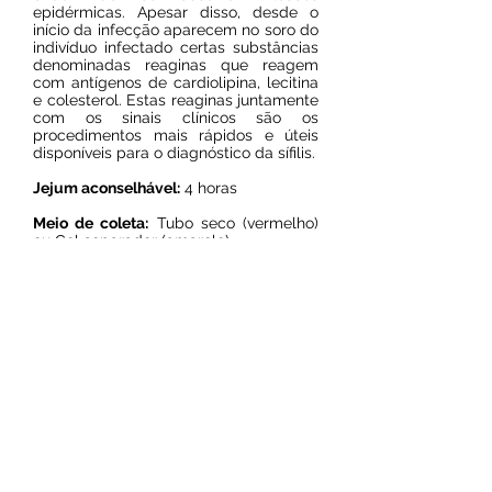
epidérmicas. Apesar disso, desde o
início da infecção aparecem no soro do
indivíduo infectado certas substâncias
denominadas reaginas que reagem
com antígenos de cardiolipina, lecitina
e colesterol. Estas reaginas juntamente
com os sinais clínicos são os
procedimentos mais rápidos e úteis
disponíveis para o diagnóstico da sífilis.
Jejum aconselhável:
4 horas
Meio de coleta:
Tubo seco (vermelho)
ou Gel separador (amarelo)
Prazo de entrega:
2 dias úteis
Resultado on line
© 2024 por Laboratório Sol Nascente.
Todos os direitos reservados.