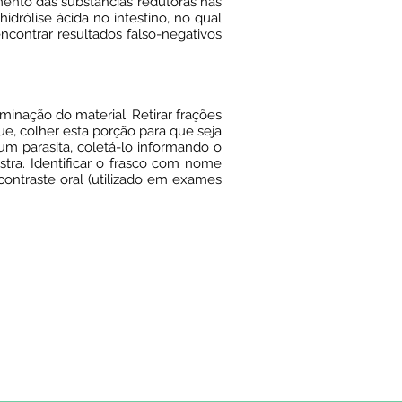
mento das substâncias redutoras nas
drólise ácida no intestino, no qual
ncontrar resultados falso-negativos
minação do material. Retirar frações
ue, colher esta porção para que seja
um parasita, coletá-lo informando o
ra. Identificar o frasco com nome
contraste oral (utilizado em exames