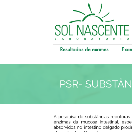
Resultados de exames
Exa
PSR- SUBSTÂ
A pesquisa de substâncias redutoras n
enzimas da mucosa intestinal, espe
absorvidos no intestino delgado proxi