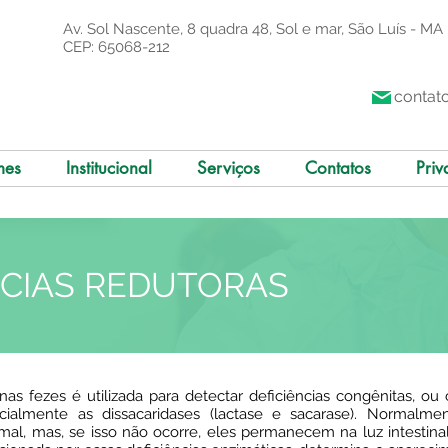
Av. Sol Nascente, 8 quadra 48, Sol e mar, São Luís - MA
CEP: 65068-212
contat
mes
Institucional
Serviços
Contatos
Priv
NCIAS REDUTORAS
as fezes é utilizada para detectar deficiências congênitas, ou 
cialmente as dissacaridases (lactase e sacarase). Normalme
mal, mas, se isso não ocorre, eles permanecem na luz intestina