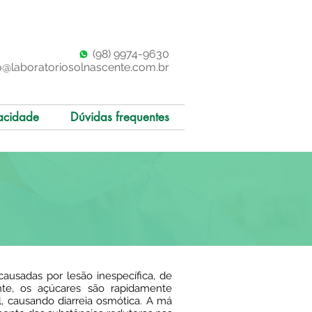
(98)
997
4-9630
o@laboratoriosolnascente.com.br
acidade
Dúvidas frequentes
causadas por lesão inespecífica, de
nte, os açúcares são rapidamente
l, causando diarreia osmótica. A má