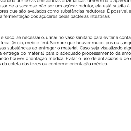
sionada por essas deficiências enzimáticas, determina o apareci
r de a sacarose não ser um açúcar redutor, ela está sujeita à hi
ores que são avaliados como substâncias redutoras. É possível e
 fermentação dos açúcares pelas bactérias intestinais.
seco, se necessário, urinar no vaso sanitário para evitar a conta
 fecal (início, meio e fim). Sempre que houver muco, pus ou sang
as substâncias ao entregar o material. Caso seja visualizado alg
entrega do material para o adequado processamento da amost
ndo houver orientação médica. Evitar o uso de antiácidos e de 
s da coleta das fezes ou conforme orientação médica.