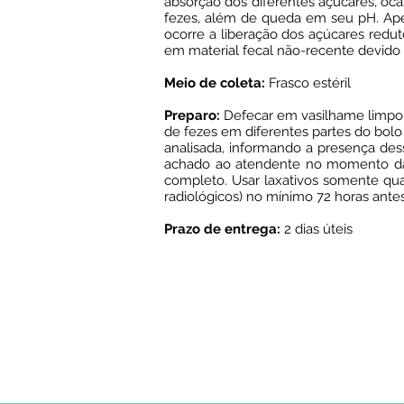
absorção dos diferentes açúcares, oca
fezes, além de queda em seu pH. Apesa
ocorre a liberação dos açúcares redut
em material fecal não-recente devido à
Meio de coleta:
Frasco estéril
Preparo:
Defecar em vasilhame limpo e 
de fezes em diferentes partes do bolo
analisada, informando a presença dess
achado ao atendente no momento da 
completo. Usar laxativos somente qua
radiológicos) no mínimo 72 horas ante
Prazo de entrega:
2 dias úteis