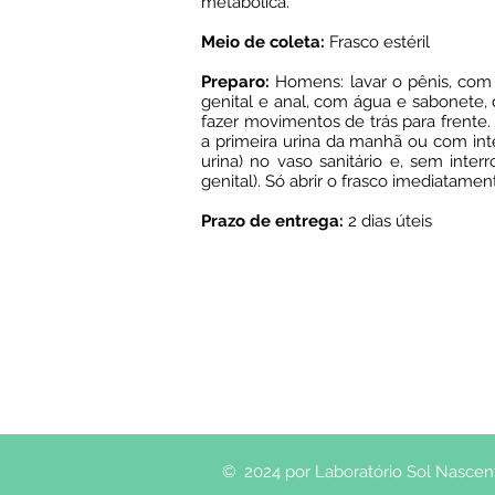
metabólica.
Meio de coleta:
Frasco estéril
Preparo:
Homens: lavar o pênis, com 
genital e anal, com água e sabonete, 
fazer movimentos de trás para frente.
a primeira urina da manhã ou com inte
urina) no vaso sanitário e, sem inte
genital). Só abrir o frasco imediatame
Prazo de entrega:
2 dias úteis
© 2024 por Laboratório Sol Nascente