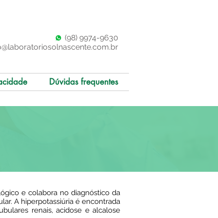
(98)
997
4-9630
o@laboratoriosolnascente.com.br
acidade
Dúvidas frequentes
lógico e colabora no diagnóstico da
lar. A hiperpotassiúria é encontrada
ubulares renais, acidose e alcalose