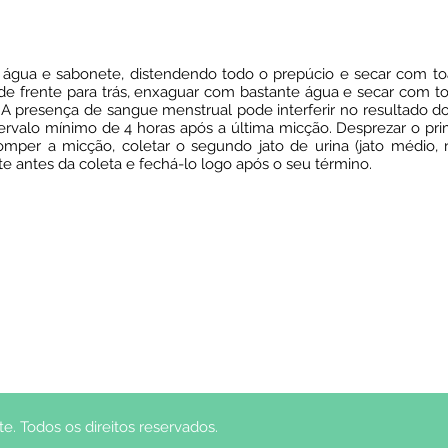
água e sabonete, distendendo todo o prepúcio e secar com toal
de frente para trás, enxaguar com bastante água e secar com toa
 A presença de sangue menstrual pode interferir no resultado d
rvalo mínimo de 4 horas após a última micção. Desprezar o primei
rromper a micção, coletar o segundo jato de urina (jato médio,
nte antes da coleta e fechá-lo logo após o seu término.
. Todos os direitos reservados.