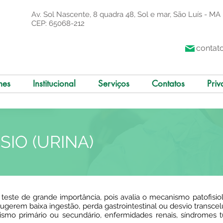
Av. Sol Nascente, 8 quadra 48, Sol e mar, São Luís - MA
CEP: 65068-212
contat
mes
Institucional
Serviços
Contatos
Priv
IO (URINA)
teste de grande importância, pois avalia o mecanismo patofisio
sugerem baixa ingestão, perda gastrointestinal ou desvio transcelu
nismo primário ou secundário, enfermidades renais, síndromes t