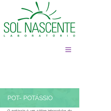
POT- POTÁSSIO
O potássio é um cátion intracelular de