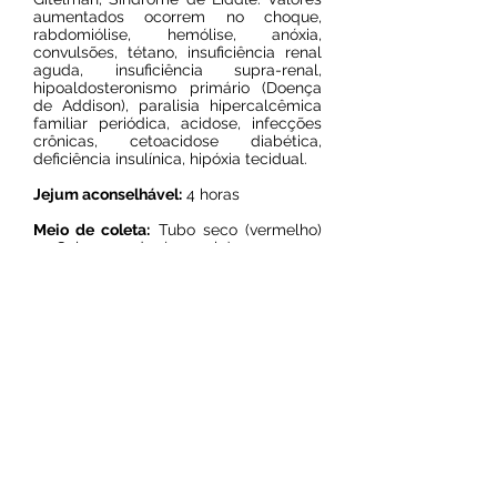
aumentados ocorrem no choque,
rabdomiólise, hemólise, anóxia,
convulsões, tétano, insuficiência renal
aguda, insuficiência supra-renal,
hipoaldosteronismo primário (Doença
de Addison), paralisia hipercalcêmica
familiar periódica, acidose, infecções
crônicas, cetoacidose diabética,
deficiência insulínica, hipóxia tecidual.
Jejum aconselhável:
4 horas
Meio de coleta:
Tubo seco (vermelho)
ou Gel separador (amarelo)
Prazo de entrega:
2 dias úteis
Resultado on line
© 2024 por Laboratório Sol Nascente.
Todos os direitos reservados.