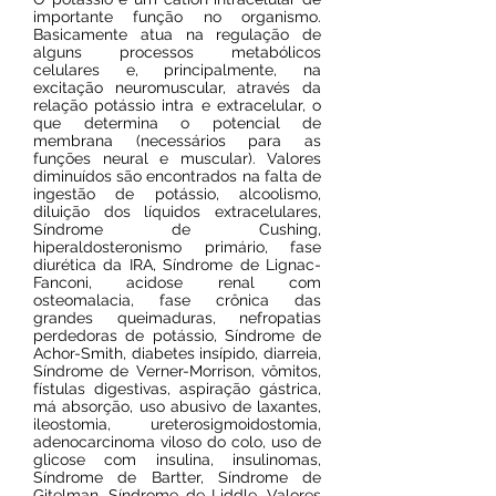
importante função no organismo.
Basicamente atua na regulação de
alguns processos metabólicos
celulares e, principalmente, na
excitação neuromuscular, através da
relação potássio intra e extracelular, o
que determina o potencial de
membrana (necessários para as
funções neural e muscular). Valores
diminuídos são encontrados na falta de
ingestão de potássio, alcoolismo,
diluição dos líquidos extracelulares,
Síndrome de Cushing,
hiperaldosteronismo primário, fase
diurética da IRA, Síndrome de Lignac-
Fanconi, acidose renal com
osteomalacia, fase crônica das
grandes queimaduras, nefropatias
perdedoras de potássio, Síndrome de
Achor-Smith, diabetes insípido, diarreia,
Síndrome de Verner-Morrison, vômitos,
fístulas digestivas, aspiração gástrica,
má absorção, uso abusivo de laxantes,
ileostomia, ureterosigmoidostomia,
adenocarcinoma viloso do colo, uso de
glicose com insulina, insulinomas,
Síndrome de Bartter, Síndrome de
Gitelman, Síndrome de Liddle. Valores