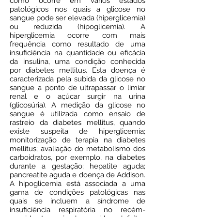
como ocorre em vários estados
patológicos nos quais a glicose no
sangue pode ser elevada (hiperglicemia)
ou reduzida (hipoglicemia). A
hiperglicemia ocorre com mais
frequência como resultado de uma
insuficiência na quantidade ou eficácia
da insulina, uma condição conhecida
por diabetes mellitus. Esta doença é
caracterizada pela subida da glicose no
sangue a ponto de ultrapassar o limiar
renal e o açúcar surgir na urina
(glicosúria). A medição da glicose no
sangue é utilizada como ensaio de
rastreio da diabetes mellitus, quando
existe suspeita de hiperglicemia;
monitorização de terapia na diabetes
mellitus; avaliação do metabolismo dos
carboidratos, por exemplo, na diabetes
durante a gestação; hepatite aguda;
pancreatite aguda e doença de Addison.
A hipoglicemia está associada a uma
gama de condições patológicas nas
quais se incluem a síndrome de
insuficiência respiratória no recém-