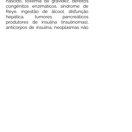
nascido, toxemia da gravidez, defeitos
congênitos enzimáticos, síndrome de
Reye, ingestão de álcool, disfunção
hepática, tumores pancreáticos
produtores de insulina (insulinomas),
anticorpos de insulina, neoplasmas não
pancreáticos, septicemia e insuficiência
renal crônica.
Jejum aconselhável:
2 horas após o
desjejum
Meio de coleta:
Tubo com fluoreto
(cinza)
Prazo de entrega:
2 dias úteis
Resultado on line
© 2024 por Laboratório Sol Nascente.