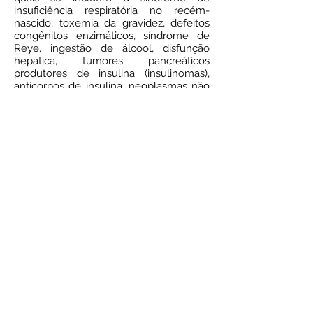
insuficiência respiratória no recém-
nascido, toxemia da gravidez, defeitos
congênitos enzimáticos, síndrome de
Reye, ingestão de álcool, disfunção
hepática, tumores pancreáticos
produtores de insulina (insulinomas),
anticorpos de insulina, neoplasmas não
pancreáticos, septicemia e insuficiência
renal crônica.
Jejum aconselhável:
2 horas após o
almoço
Meio de coleta:
Tubo com fluoreto
(cinza)
Prazo de entrega:
2 dias úteis
Resultado on line