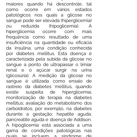
maiores quando há descontrole, tal
como ocorre em vários estados
patológicos nos quais a glicose no
sangue pode ser elevada (hiperglicemia)
ou reduzida (hipoglicemia). A
hiperglicemia ocorre com mais
frequência como resultado de uma
insuficiência na quantidade ou eficácia
da insulina, uma condição conhecida
por diabetes mellitus. Esta doença é
caracterizada pela subida da glicose no
sangue a ponto de ultrapassar o limiar
renal e o açúcar surgir na urina
(glicosúria). A medição da glicose no
sangue é utilizada como ensaio de
rastreio da diabetes mellitus, quando
existe suspeita de hiperglicemia;
monitorização de terapia na diabetes
mellitus; avaliação do metabolismo dos
carboidratos, por exemplo, na diabetes
durante a gestação; hepatite aguda;
pancreatite aguda e doença de Addison.
A hipoglicemia está associada a uma
gama de condições patológicas nas
quais se incluem a síndrome de