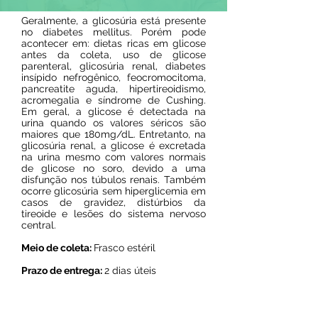
Geralmente, a glicosúria está presente
no diabetes mellitus. Porém pode
acontecer em: dietas ricas em glicose
antes da coleta, uso de glicose
parenteral, glicosúria renal, diabetes
insípido nefrogênico, feocromocitoma,
pancreatite aguda, hipertireoidismo,
acromegalia e síndrome de Cushing.
Em geral, a glicose é detectada na
urina quando os valores séricos são
maiores que 180mg/dL. Entretanto, na
glicosúria renal, a glicose é excretada
na urina mesmo com valores normais
de glicose no soro, devido a uma
disfunção nos túbulos renais. Também
ocorre glicosúria sem hiperglicemia em
casos de gravidez, distúrbios da
tireoide e lesões do sistema nervoso
central.
Meio de coleta:
Frasco estéril
Prazo de entrega:
2 dias úteis