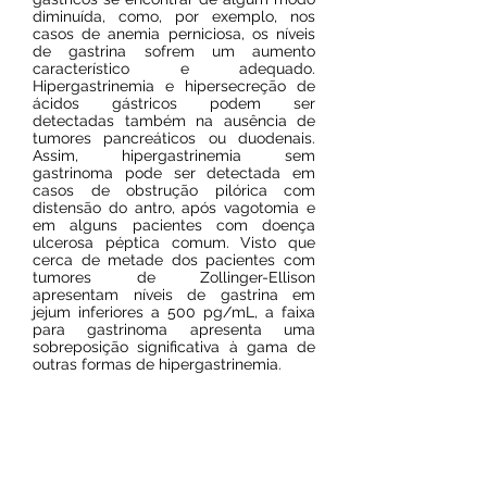
diminuída, como, por exemplo, nos
casos de anemia perniciosa, os níveis
de gastrina sofrem um aumento
característico e adequado.
Hipergastrinemia e hipersecreção de
ácidos gástricos podem ser
detectadas também na ausência de
tumores pancreáticos ou duodenais.
Assim, hipergastrinemia sem
gastrinoma pode ser detectada em
casos de obstrução pilórica com
distensão do antro, após vagotomia e
em alguns pacientes com doença
ulcerosa péptica comum. Visto que
cerca de metade dos pacientes com
tumores de Zollinger-Ellison
apresentam níveis de gastrina em
jejum inferiores a 500 pg/mL, a faixa
para gastrinoma apresenta uma
sobreposição significativa à gama de
outras formas de hipergastrinemia.
Jejum aconselhável:
12 horas
Meio de coleta:
Tubo seco (vermelho)
ou Gel separador (amarelo)
Prazo de entrega:
10 dias úteis