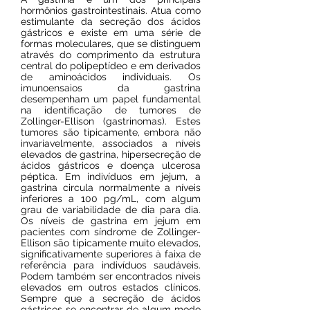
hormônios gastrointestinais. Atua como
estimulante da secreção dos ácidos
gástricos e existe em uma série de
formas moleculares, que se distinguem
através do comprimento da estrutura
central do polipeptídeo e em derivados
de aminoácidos individuais. Os
imunoensaios da gastrina
desempenham um papel fundamental
na identificação de tumores de
Zollinger-Ellison (gastrinomas). Estes
tumores são tipicamente, embora não
invariavelmente, associados a níveis
elevados de gastrina, hipersecreção de
ácidos gástricos e doença ulcerosa
péptica. Em indivíduos em jejum, a
gastrina circula normalmente a níveis
inferiores a 100 pg/mL, com algum
grau de variabilidade de dia para dia.
Os níveis de gastrina em jejum em
pacientes com síndrome de Zollinger-
Ellison são tipicamente muito elevados,
significativamente superiores à faixa de
referência para indivíduos saudáveis.
Podem também ser encontrados níveis
elevados em outros estados clínicos.
Sempre que a secreção de ácidos
gástricos se encontrar de algum modo