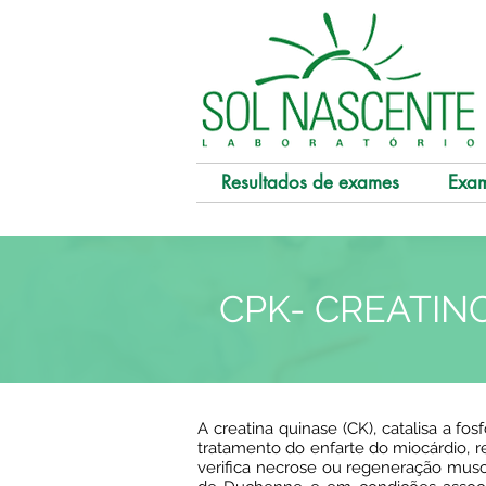
Resultados de exames
Exa
CPK- CREATIN
A creatina quinase (CK), catalisa a fo
tratamento do enfarte do miocárdio,
verifica necrose ou regeneração musc