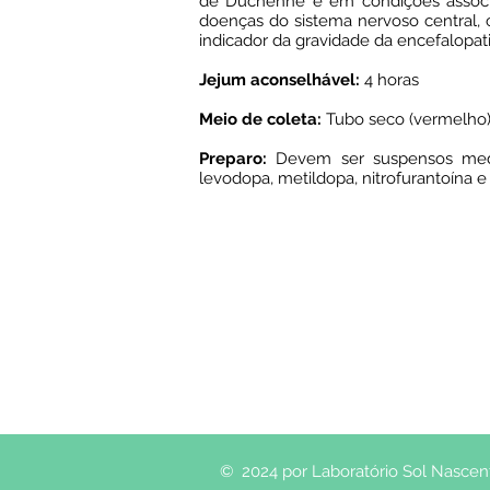
de Duchenne e em condições associ
doenças do sistema nervoso central,
indicador da gravidade da encefalopati
Jejum aconselhável:
4 horas
Meio de coleta:
Tubo seco (vermelho)
Preparo:
Devem ser suspensos medicam
levodopa, metildopa, nitrofurantoína e 
© 2024 por Laboratório Sol Nascente