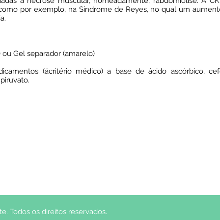
adas à necrose muscular, nomeadamente, rabdomiolise. A C
 como por exemplo, na Síndrome de Reyes, no qual um aumento
a.
 ou Gel separador (amarelo)
entos (ácritério médico) a base de ácido ascórbico, cefoxiti
piruvato.
. Todos os direitos reservados.