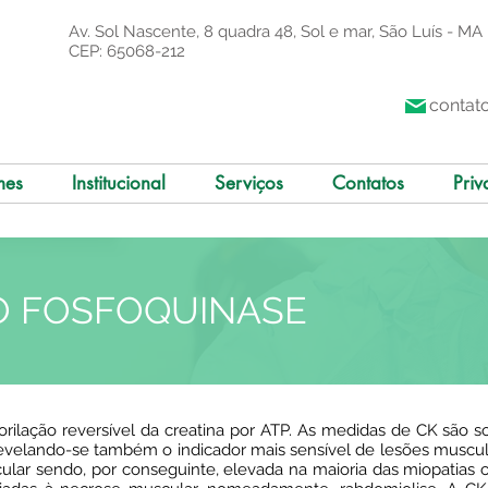
Av. Sol Nascente, 8 quadra 48, Sol e mar, São Luís - MA
CEP: 65068-212
contat
mes
Institucional
Serviços
Contatos
Priv
O FOSFOQUINASE
sforilação reversível da creatina por ATP. As medidas de CK são s
 revelando-se também o indicador mais sensível de lesões musc
ular sendo, por conseguinte, elevada na maioria das miopatias 