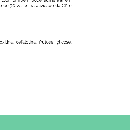
K total também pode aumentar em
 de 70 vezes na atividade da CK é
na, cefalotina, frutose, glicose,