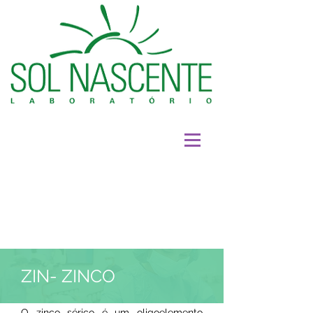
ZIN- ZINCO
O zinco sérico é um oligoelemento