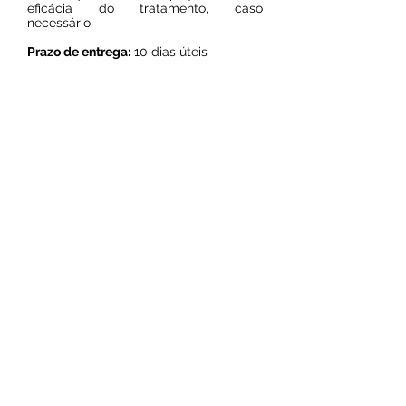
eficácia do tratamento, caso
necessário.
Prazo de entrega:
10 dias úteis
Resultado on line
© 2024 por Laboratório Sol Nascente.
Todos os direitos reservados.
Av. Sol Nascente, 8 quadra 48, Sol
e mar, São Luís - MA
Tel: (98)
99974-9630
contato@laboratoriosolnascente.com.br
®Copyright