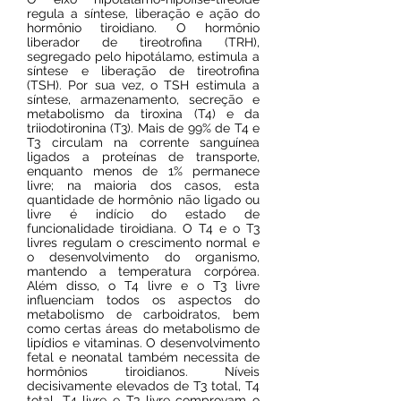
regula a síntese, liberação e ação do
hormônio tiroidiano. O hormônio
liberador de tireotrofina (TRH),
segregado pelo hipotálamo, estimula a
síntese e liberação de tireotrofina
(TSH). Por sua vez, o TSH estimula a
síntese, armazenamento, secreção e
metabolismo da tiroxina (T4) e da
triiodotironina (T3). Mais de 99% de T4 e
T3 circulam na corrente sanguínea
ligados a proteínas de transporte,
enquanto menos de 1% permanece
livre; na maioria dos casos, esta
quantidade de hormônio não ligado ou
livre é indício do estado de
funcionalidade tiroidiana. O T4 e o T3
livres regulam o crescimento normal e
o desenvolvimento do organismo,
mantendo a temperatura corpórea.
Além disso, o T4 livre e o T3 livre
influenciam todos os aspectos do
metabolismo de carboidratos, bem
como certas áreas do metabolismo de
lipídios e vitaminas. O desenvolvimento
fetal e neonatal também necessita de
hormônios tiroidianos. Níveis
decisivamente elevados de T3 total, T4
total, T4 livre e T3 livre comprovam o