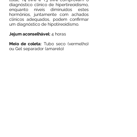
diagnóstico clínico de hipertireoidismo,
enquanto níveis diminuídos estes
hormônios, juntamente com achados
clínicos adequados, podem confirmar
um diagnóstico de hipotireoidismo.
Jejum aconselhável:
4 horas
Meio de coleta:
Tubo seco (vermelho)
ou Gel separador (amarelo)
Prazo de entrega:
4 dias úteis
Resultado on line
© 2024 por Laboratório Sol Nascente.
Todos os direitos reservados.
Av. Sol Nascente, 8 quadra 48, Sol
e mar, São Luís - MA