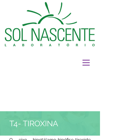
T4- TIROXINA
O eixo hipotálamo-hipófise-tireoide