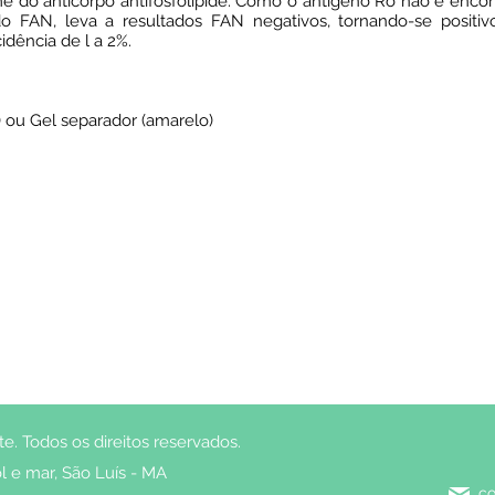
 do anticorpo antifosfolípide. Como o antígeno Ro não é encont
 FAN, leva a resultados FAN negativos, tornando-se positiv
dência de l a 2%.
 ou Gel separador (amarelo)
. Todos os direitos reservados.
l e mar, São Luís - MA
co