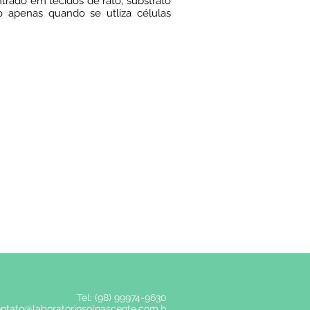
rado em tecidos de rato, substrato
o apenas quando se utliza células
Tel: (98)
99974-9630
ntato@laboratoriosolnascente.com.b