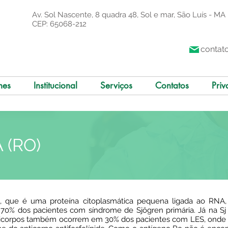
Av. Sol Nascente, 8 quadra 48, Sol e mar, São Luís - MA
CEP: 65068-212
contat
mes
Institucional
Serviços
Contatos
Priv
 (RO)
o, que é uma proteína citoplasmática pequena ligada ao RNA,
70% dos pacientes com síndrome de Sjögren primária. Já na Sj a
ticorpos também ocorrem em 30% dos pacientes com LES, onde m