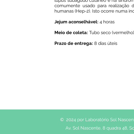
lúpus subagudo cutâneo e na síndrome
comumente usado para realização do
humanas (Hep-2). Isto ocorre numa inci
Jejum aconselhável:
4 horas
Meio de coleta:
Tubo seco (vermelho)
Prazo de entrega:
8 dias úteis
© 2024 por Laboratório Sol Nascente
Av. Sol Nascente, 8 quadra 48, So