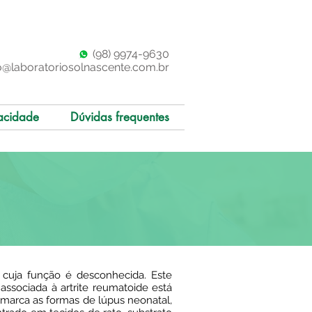
(98)
997
4-9630
o@laboratoriosolnascente.com.br
acidade
Dúvidas frequentes
 cuja função é desconhecida. Este
ssociada à artrite reumatoide está
arca as formas de lúpus neonatal,