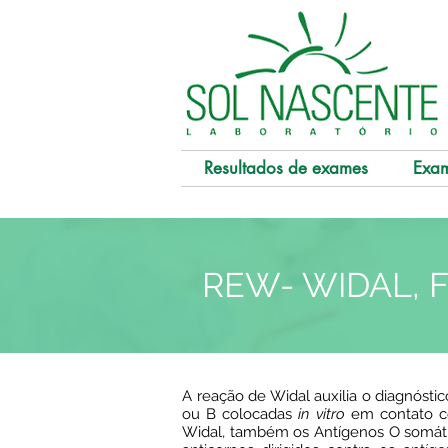
Resultados de exames
Exa
REW- WIDAL, F
A reação de Widal auxilia o diagnóstic
ou B colocadas
in vitro
em contato co
Widal, também os Antígenos O somátic