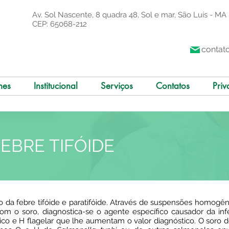
Av. Sol Nascente, 8 quadra 48, Sol e mar, São Luís - MA
CEP: 65068-212
contat
mes
Institucional
Serviços
Contatos
Priv
EBRE TIFÓIDE
o da febre tifóide e paratifóide. Através de suspensões homogênea
m o soro, diagnostica-se o agente específico causador da i
o e H flagelar que lhe aumentam o valor diagnóstico. O soro d