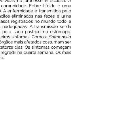
lvidas no processo infeccioso. A
à comunidade. Febre tifoide é uma
i
. A enfermidade é transmitida pelo
ilos eliminados nas fezes e urina
casos registrados no mundo todo, a
 inadequadas. A transmissão se dá
s pelo suco gástrico no estômago,
meiros sintomas. Como a
Salmonella
s órgãos mais afetados costumam ser
e catorze dias. Os sintomas começam
regredir na quarta semana. Os mais
ue.