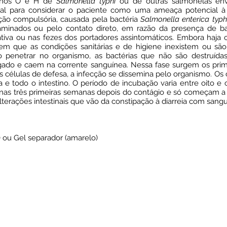
ígenos O e H de
Salmonella typhi
ou de outras salmonelas envo
cial para considerar o paciente como uma ameaça potencial 
ação compulsória, causada pela bactéria
Salmonella enterica typh
inados ou pelo contato direto, em razão da presença de bac
iva ou nas fezes dos portadores assintomáticos. Embora haja 
m que as condições sanitárias e de higiene inexistem ou são
Ao penetrar no organismo, as bactérias que não são destruída
lgado e caem na corrente sanguínea. Nessa fase surgem os pri
das células de defesa, a infecção se dissemina pelo organismo. O
a e todo o intestino. O período de incubação varia entre oito 
nas três primeiras semanas depois do contágio e só começam a 
alterações intestinais que vão da constipação à diarreia com sang
 ou Gel separador (amarelo)