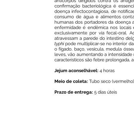
anticorpos dirigidos contra os ant
confirmação bacteriológica é essen
doença infectocontagiosa, de notific
consumo de água e alimentos contam
humanas dos portadores da doença at
enfermidade é endêmica nos locais e
exclusivamente por via fecal-oral. 
atravessam a parede do intestino de
typhi
pode multiplicar-se no interior 
o fígado, baço, vesícula, medula ósse
leves, vão aumentando a intensidade 
característicos são febre prolongada, 
Jejum aconselhável:
4 horas
Meio de coleta:
Tubo seco (vermelho)
Prazo de entrega:
5 dias úteis