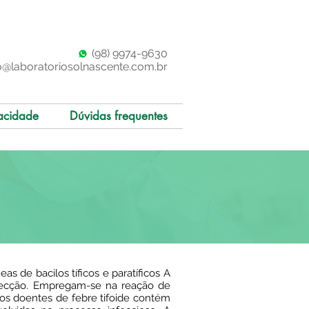
(98)
997
4-9630
o@laboratoriosolnascente.com.br
acidade
Dúvidas frequentes
s de bacilos tíficos e paratíficos A
nfecção. Empregam-se na reação de
os doentes de febre tifoide contém