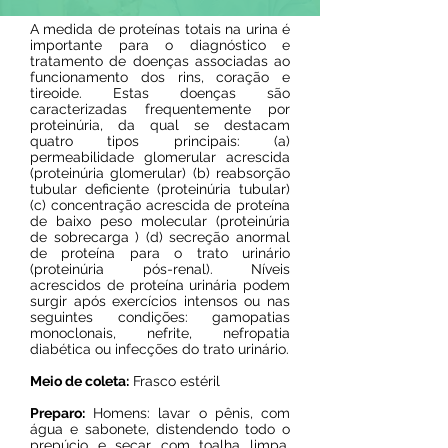
A medida de proteínas totais na urina é
importante para o diagnóstico e
tratamento de doenças associadas ao
funcionamento dos rins, coração e
tireoide. Estas doenças são
caracterizadas frequentemente por
proteinúria, da qual se destacam
quatro tipos principais: (a)
permeabilidade glomerular acrescida
(proteinúria glomerular) (b) reabsorção
tubular deficiente (proteinúria tubular)
(c) concentração acrescida de proteína
de baixo peso molecular (proteinúria
de sobrecarga ) (d) secreção anormal
de proteína para o trato urinário
(proteinúria pós-renal). Níveis
acrescidos de proteína urinária podem
surgir após exercícios intensos ou nas
seguintes condições: gamopatias
monoclonais, nefrite, nefropatia
diabética ou infecções do trato urinário.
Meio de coleta:
Frasco estéril
Preparo:
Homens: lavar o pênis, com
água e sabonete, distendendo todo o
prepúcio e secar com toalha limpa.