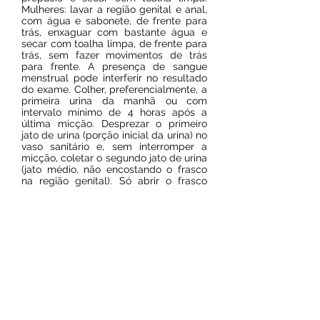
Mulheres: lavar a região genital e anal,
com água e sabonete, de frente para
trás, enxaguar com bastante água e
secar com toalha limpa, de frente para
trás, sem fazer movimentos de trás
para frente. A presença de sangue
menstrual pode interferir no resultado
do exame. Colher, preferencialmente, a
primeira urina da manhã ou com
intervalo mínimo de 4 horas após a
última micção. Desprezar o primeiro
jato de urina (porção inicial da urina) no
vaso sanitário e, sem interromper a
micção, coletar o segundo jato de urina
(jato médio, não encostando o frasco
na região genital). Só abrir o frasco
imediatamente antes da coleta e
fechá-lo logo após o seu término.
Prazo de entrega:
2 dias úteis
Resultado on line