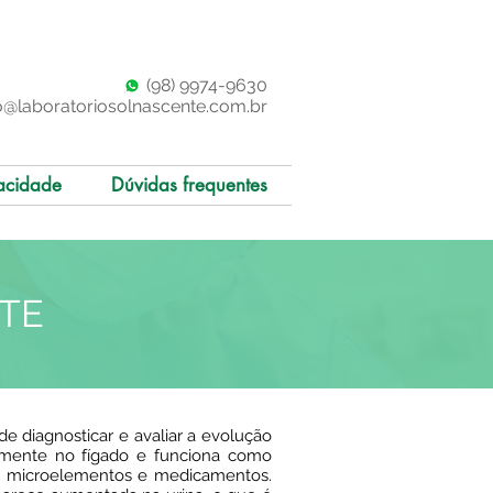
(98)
997
4-9630
o@laboratoriosolnascente.com.br
acidade
Dúvidas frequentes
NTE
e diagnosticar e avaliar a evolução
vamente no fígado e funciona como
nas, microelementos e medicamentos.