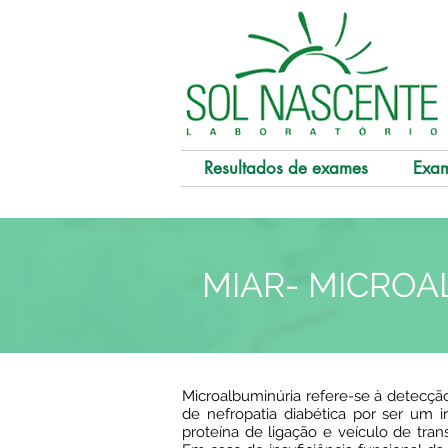
Resultados de exames
Exa
MIAR- MICROA
Microalbuminúria refere-se à detecção
de nefropatia diabética por ser um 
proteína de ligação e veículo de tran