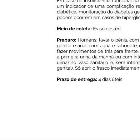
Em caso de insuficiência funcional da
um indicador de uma complicação re
diabética, monitoração do diabetes ges
podem ocorrem em casos de hiperglicemia
Meio de coleta:
Frasco estéril
Preparo:
Homens: lavar o pênis, com 
genital e anal, com água e sabonete, 
fazer movimentos de trás para frente.
a primeira urina da manhã ou com inte
urina) no vaso sanitário e, sem inte
genital). Só abrir o frasco imediatame
Prazo de entrega:
4 dias úteis