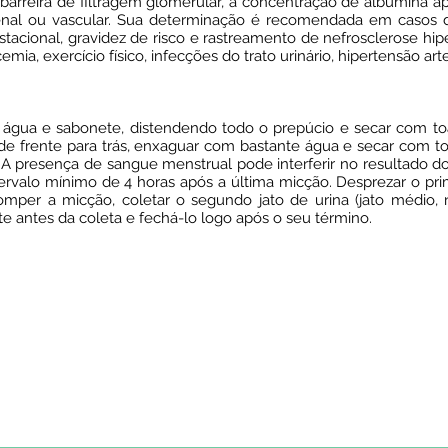
 barreira de filtragem glomerular, a concentração de albumina 
nal ou vascular. Sua determinação é recomendada em casos d
tacional, gravidez de risco e rastreamento de nefrosclerose hipe
, exercício físico, infecções do trato urinário, hipertensão arter
água e sabonete, distendendo todo o prepúcio e secar com toal
de frente para trás, enxaguar com bastante água e secar com toa
 A presença de sangue menstrual pode interferir no resultado d
rvalo mínimo de 4 horas após a última micção. Desprezar o primei
rromper a micção, coletar o segundo jato de urina (jato médio,
nte antes da coleta e fechá-lo logo após o seu término.