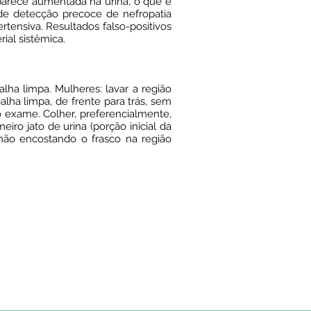
aparece aumentada na urina, o que é
e detecção precoce de nefropatia
rtensiva. Resultados falso-positivos
ial sistêmica.
ha limpa. Mulheres: lavar a região
lha limpa, de frente para trás, sem
o exame. Colher, preferencialmente,
ro jato de urina (porção inicial da
 não encostando o frasco na região