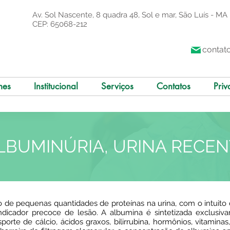
Av. Sol Nascente, 8 quadra 48, Sol e mar, São Luís - MA
CEP: 65068-212
contat
mes
Institucional
Serviços
Contatos
Priv
LBUMINÚRIA, URINA RECE
 de pequenas quantidades de proteínas na urina, com o intuito d
indicador precoce de lesão. A albumina é sintetizada exclusi
sporte de cálcio, ácidos graxos, bilirrubina, hormônios, vitami