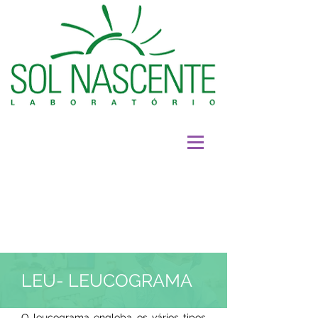
LEU- LEUCOGRAMA
O leucograma engloba os vários tipos