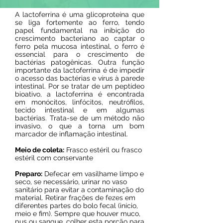
A lactoferrina é uma glicoproteína que
se liga fortemente ao ferro, tendo
papel fundamental na inibição do
crescimento bacteriano ao captar o
ferro pela mucosa intestinal, o ferro é
essencial para o crescimento de
bactérias patogênicas. Outra função
importante da lactoferrina é de impedir
o acesso das bactérias e vírus à parede
intestinal. Por se tratar de um peptídeo
bioativo, a lactoferrina é encontrada
em monócitos, linfócitos, neutrófilos,
tecido intestinal e em algumas
bactérias. Trata-se de um método não
invasivo, o que a torna um bom
marcador de inflamação intestinal.
Meio de coleta:
Frasco estéril ou frasco
estéril com conservante
Preparo:
Defecar em vasilhame limpo e
seco, se necessário, urinar no vaso
sanitário para evitar a contaminação do
material. Retirar frações de fezes em
diferentes partes do bolo fecal (início,
meio e fim). Sempre que houver muco,
pus ou sangue, colher esta porção para