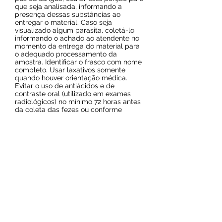
que seja analisada, informando a
presença dessas substâncias ao
entregar o material. Caso seja
visualizado algum parasita, coletá-lo
informando o achado ao atendente no
momento da entrega do material para
o adequado processamento da
amostra. Identificar o frasco com nome
completo. Usar laxativos somente
quando houver orientação médica.
Evitar o uso de antiácidos e de
contraste oral (utilizado em exames
radiológicos) no mínimo 72 horas antes
da coleta das fezes ou conforme
orientação médica.
Prazo de entrega:
18 dias úteis
Resultado on line
© 2024 por Laboratório Sol Nascente.