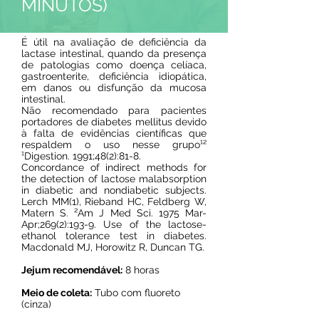
MINUTOS)
É útil na avaliação de deficiência da
lactase intestinal, quando da presença
de patologias como doença celíaca,
gastroenterite, deficiência idiopática,
em danos ou disfunção da mucosa
intestinal.
Não recomendado para pacientes
portadores de diabetes mellitus devido
à falta de evidências científicas que
respaldem o uso nesse grupo¹²
¹Digestion. 1991;48(2):81-8.
Concordance of indirect methods for
the detection of lactose malabsorption
in diabetic and nondiabetic subjects.
Lerch MM(1), Rieband HC, Feldberg W,
Matern S. ²Am J Med Sci. 1975 Mar-
Apr;269(2):193-9. Use of the lactose-
ethanol tolerance test in diabetes.
Macdonald MJ, Horowitz R, Duncan TG.
Jejum recomendável:
8 horas
Meio de coleta:
Tubo com fluoreto
(cinza)