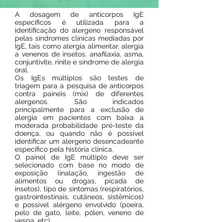
A dosagem de anticorpos IgE
específicos é utilizada para a
identificação do alergeno responsável
pelas síndromes clínicas mediadas por
IgE, tais como alergia alimentar, alergia
a venenos de insetos, anafilaxia, asma,
conjuntivite, rinite e síndrome de alergia
oral.
Os IgEs múltiplos são testes de
triagem para a pesquisa de anticorpos
contra painéis (mix) de diferentes
alergenos. São indicados
principalmente para a exclusão de
alergia em pacientes com baixa a
moderada probabilidade pré-teste da
doença, ou quando não é possível
identificar um alergeno desencadeante
específico pela história clínica.
O painel de IgE múltiplo deve ser
selecionado com base no modo de
exposição (inalação, ingestão de
alimentos ou drogas, picada de
insetos), tipo de sintomas (respiratórios,
gastrointestinais, cutâneos, sistêmicos)
e possível alérgeno envolvido (poeira,
pelo de gato, leite, pólen, veneno de
vespa, etc).