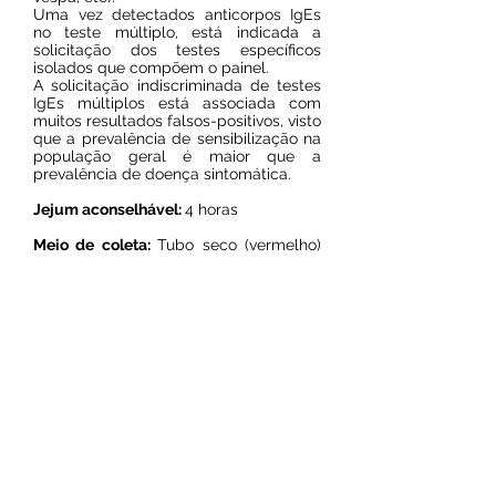
Uma vez detectados anticorpos IgEs
no teste múltiplo, está indicada a
solicitação dos testes específicos
isolados que compõem o painel.
A solicitação indiscriminada de testes
IgEs múltiplos está associada com
muitos resultados falsos-positivos, visto
que a prevalência de sensibilização na
população geral é maior que a
prevalência de doença sintomática.
Jejum aconselhável:
4 horas
Meio de coleta:
Tubo seco (vermelho)
ou Gel separador (amarelo)
Prazo de entrega:
15 dias úteis
Resultado on line
© 2024 por Laboratório Sol Nascente.