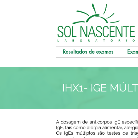
Resultados de exames
Exa
IHX1- IGE MÚLT
A dosagem de anticorpos IgE específic
IgE, tais como alergia alimentar, alergi
Os IgEs múltiplos são testes de tri