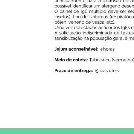
principalmente para a exclusão de 
possível identificar um alergeno desenc
O painel de IgE múltiplo deve ser s
insetos), tipo de sintomas (respiratóri
pólen, veneno de vespa, etc).
Uma vez detectados anticorpos IgEs no 
A solicitação indiscriminada de teste
sensibilização na população geral é m
Jejum aconselhável:
4 horas
Meio de coleta:
Tubo seco (vermelho)
Prazo de entrega:
15 dias úteis