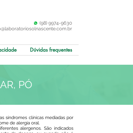
(98)
997
4-9630
o@laboratoriosolnascente.com.br
acidade
Dúvidas frequentes
IAR, PÓ
las síndromes clínicas mediadas por
rome de alergia oral.
iferentes alergenos. São indicados