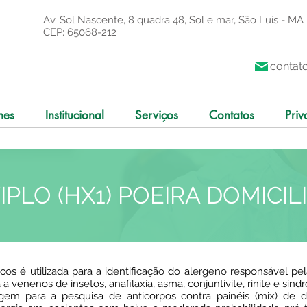
Av. Sol Nascente, 8 quadra 48, Sol e mar, São Luís - MA
CEP: 65068-212
contat
mes
Institucional
Serviços
Contatos
Priv
IPLO (HX1) POEIRA DOMICIL
os é utilizada para a identificação do alergeno responsável pe
a a venenos de insetos, anafilaxia, asma, conjuntivite, rinite e sínd
agem para a pesquisa de anticorpos contra painéis (mix) de d