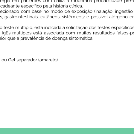
alergia em pacientes com baixa a moderada probabilidade pré
adeante específico pela história clínica.
elecionado com base no modo de exposição (inalação, ingestão
os, gastrointestinais, cutâneos, sistêmicos) e possível alérgeno en
teste múltiplo, está indicada a solicitação dos testes específic
s IgEs múltiplos está associada com muitos resultados falsos-po
aior que a prevalência de doença sintomática.
 ou Gel separador (amarelo)