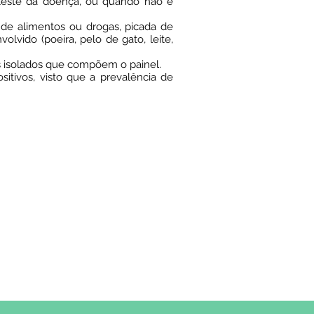
-teste da doença, ou quando não é
 de alimentos ou drogas, picada de
volvido (poeira, pelo de gato, leite,
os isolados que compõem o painel.
sitivos, visto que a prevalência de