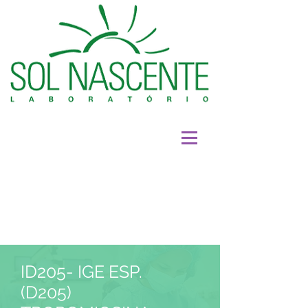
ID205- IGE ESP.
(D205)