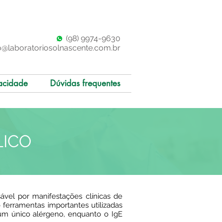
(98)
997
4-9630
o@laboratoriosolnascente.com.br
acidade
Dúvidas frequentes
LICO
sável por manifestações clínicas de
o ferramentas importantes utilizadas
a um único alérgeno, enquanto o IgE