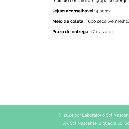
múltiplo constitui um grupo de alérg
Jejum aconselhável:
4 horas
Meio de coleta:
Tubo seco (vermelho)
Prazo de entrega:
17 dias úteis
© 2024 por Laboratório Sol Nascente
Av. Sol Nascente, 8 quadra 48, So