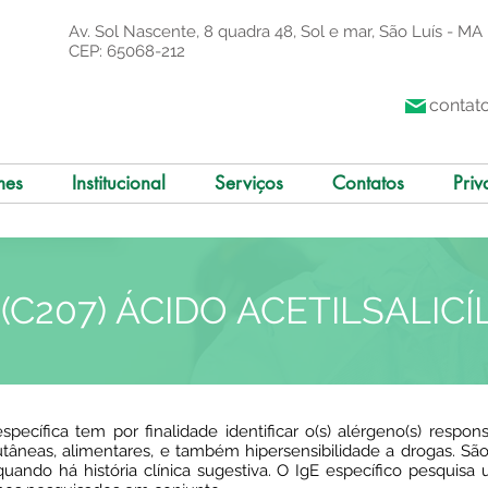
Av. Sol Nascente, 8 quadra 48, Sol e mar, São Luís - MA
CEP: 65068-212
contat
mes
Institucional
Serviços
Contatos
Priv
. (C207) ÁCIDO ACETILSALICÍ
specífica tem por finalidade identificar o(s) alérgeno(s) respon
 cutâneas, alimentares, e também hipersensibilidade a drogas. Sã
 quando há história clínica sugestiva. O IgE específico pesquis