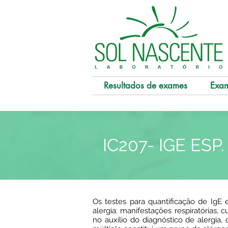
Resultados de exames
Exa
IC207- IGE ESP
Os testes para quantificação de IgE e
alergia: manifestações respiratórias,
no auxílio do diagnóstico de alergia,