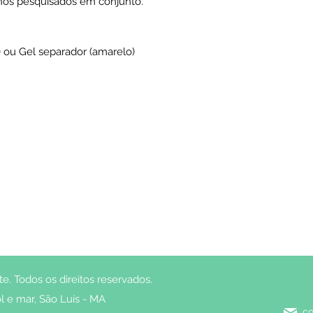
enos pesquisados em conjunto.
 ou Gel separador (amarelo)
. Todos os direitos reservados.
l e mar, São Luís - MA
co