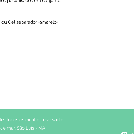
enos pesquisados em conjunto.
 ou Gel separador (amarelo)
. Todos os direitos reservados.
l e mar, São Luís - MA
co