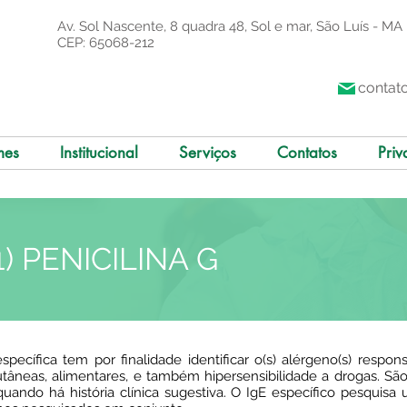
Av. Sol Nascente, 8 quadra 48, Sol e mar, São Luís - MA
CEP: 65068-212
contat
mes
Institucional
Serviços
Contatos
Priv
C1) PENICILINA G
specífica tem por finalidade identificar o(s) alérgeno(s) respon
 cutâneas, alimentares, e também hipersensibilidade a drogas. Sã
 quando há história clínica sugestiva. O IgE específico pesquis