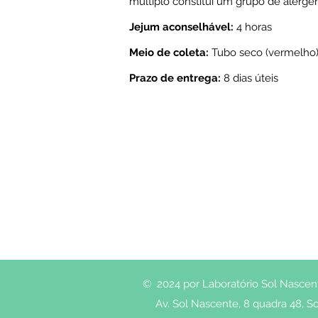
múltiplo constitui um grupo de alérg
Jejum aconselhável:
4 horas
Meio de coleta:
Tubo seco (vermelho)
Prazo de entrega:
8 dias úteis
© 2024 por Laboratório Sol Nascente
Av. Sol Nascente, 8 quadra 48, So