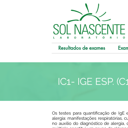
Resultados de exames
Exa
IC1- IGE ESP. (
Os testes para quantificação de IgE e
alergia: manifestações respiratórias,
no auxílio do diagnóstico de alergia,