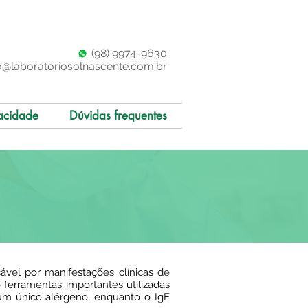
(98)
997
4-9630
o@laboratoriosolnascente.com.br
acidade
Dúvidas frequentes
sável por manifestações clínicas de
o ferramentas importantes utilizadas
a um único alérgeno, enquanto o IgE