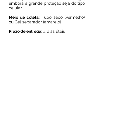
embora a grande proteção seja do tipo
celular.
Meio de coleta:
Tubo seco (vermelho)
ou Gel separador (amarelo)
Prazo de entrega:
4 dias úteis
Resultado on line
© 2024 por Laboratório Sol Nascente.
Todos os direitos reservados.
Av. Sol Nascente, 8 quadra 48, Sol
e mar, São Luís - MA
Tel: (98)
99974-9630
contato@laboratoriosolnascente.com.br