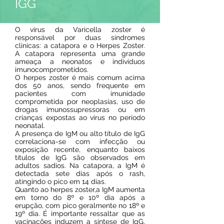
IGG
O vírus da Varicella zoster é
responsável por duas síndromes
clinicas: a catapora e o Herpes Zoster.
A catapora representa uma grande
ameaça a neonatos e indivíduos
imunocomprometidos.
O herpes zoster é mais comum acima
dos 50 anos, sendo frequente em
pacientes com imunidade
comprometida por neoplasias, uso de
drogas imunossupressoras ou em
crianças expostas ao vírus no período
neonatal.
A presença de IgM ou alto título de IgG
correlaciona-se com infecção ou
exposição recente, enquanto baixos
títulos de IgG são observados em
adultos sadios. Na catapora, a IgM é
detectada sete dias após o rash,
atingindo o pico em 14 dias.
Quanto ao herpes zoster,a IgM aumenta
em torno do 8º e 10º dia após a
erupção, com pico geralmente no 18º e
19º dia. É importante ressaltar que as
vacinações induzem a síntese de IgG,