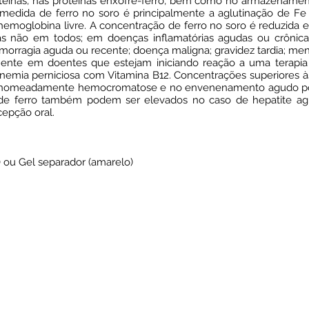
teínas, nas proteínas enxofre-ferro, bem como no armazenamento
 medida de ferro no soro é principalmente a aglutinação de Fe (
 hemoglobina livre. A concentração de ferro no soro é reduzida
 mas não em todos; em doenças inflamatórias agudas ou crôni
morragia aguda ou recente; doença maligna; gravidez tardia; me
ente em doentes que estejam iniciando reação a uma terapia 
nemia perniciosa com Vitamina B12. Concentrações superiores à
, nomeadamente hemocromatose e no envenenamento agudo por 
eis de ferro também podem ser elevados no caso de hepatite
epção oral.
 ou Gel separador (amarelo)