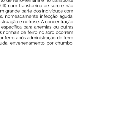
 de ferro-ferritina e no transporte
III) com transferrina de soro e não
 em grande parte dos indivíduos com
cas, nomeadamente infecção aguda,
nstruação e nefrose. A concentração
específica para anemias ou outras
s normais de ferro no soro ocorrem
ferro após administração de ferro
 aguda, envenenamento por chumbo,