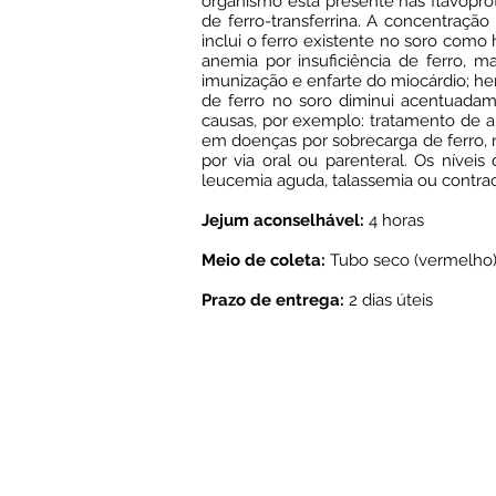
organismo está presente nas flavopro
de ferro-transferrina. A concentração
inclui o ferro existente no soro como
anemia por insuficiência de ferro,
imunização e enfarte do miocárdio; he
de ferro no soro diminui acentuadam
causas, por exemplo: tratamento de a
em doenças por sobrecarga de ferro
por via oral ou parenteral. Os nív
leucemia aguda, talassemia ou contrac
Jejum aconselhável:
4 horas
Meio de coleta:
Tubo seco (vermelho)
Prazo de entrega:
2 dias úteis