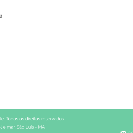
)
. Todos os direitos reservados.
l e mar, São Luís - MA
co