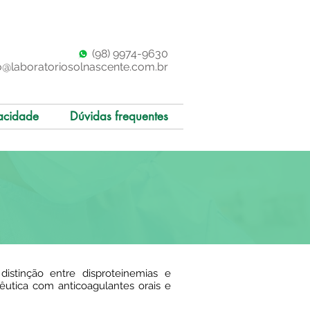
(98)
997
4-9630
o@laboratoriosolnascente.com.br
acidade
Dúvidas frequentes
distinção entre disproteinemias e
êutica com anticoagulantes orais e