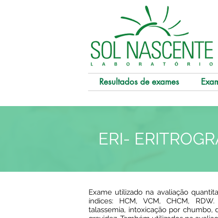
Resultados de exames
Exa
ERI- ERITROG
Exame utilizado na avaliação quantit
índices: HCM, VCM, CHCM, RDW. Úti
talassemia, intoxicação por chumbo, d