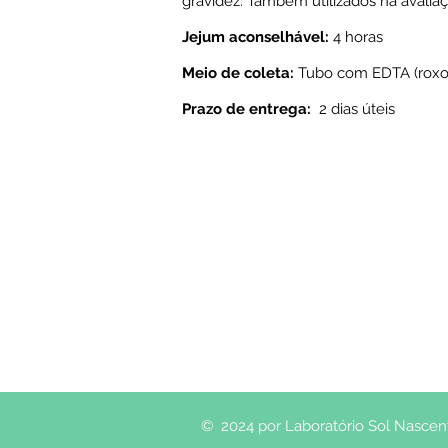
gravidez. Também utilizados na avaliaç
Jejum aconselhável:
4 horas
Meio de coleta:
Tubo com EDTA (roxo
Prazo de entrega:
2 dias úteis
© 2024 por Laboratório Sol Nascente