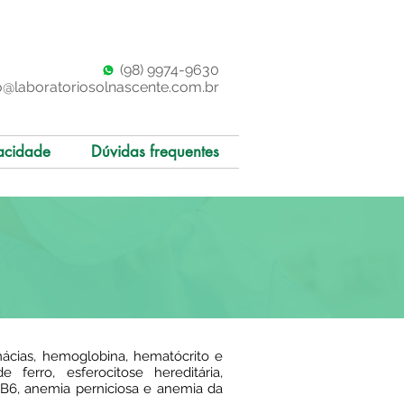
(98)
997
4-9630
o@laboratoriosolnascente.com.br
acidade
Dúvidas frequentes
mácias, hemoglobina, hematócrito e
ferro, esferocitose hereditária,
a B6, anemia perniciosa e anemia da