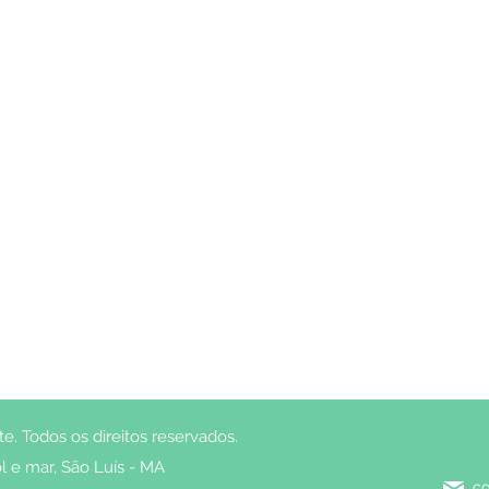
. Todos os direitos reservados.
l e mar, São Luís - MA
co