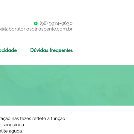
(98)
997
4-9630
o@laboratoriosolnascente.com.br
acidade
Dúvidas frequentes
tração nas fezes reflete a função
o sanguínea.
tite aguda.