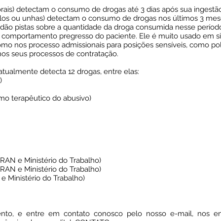
orais) detectam o consumo de drogas até 3 dias após sua ingestão
pelos ou unhas) detectam o consumo de drogas nos últimos 3 mes
 dão pistas sobre a quantidade da droga consumida nesse períod
o comportamento pregresso do paciente. Ele é muito usado em sit
omo nos processo admissionais para posições sensíveis, como poli
nos seus processos de contratação.
ualmente detecta 12 drogas, entre elas:
)
mo terapêutico do abusivo)
AN e Ministério do Trabalho)
AN e Ministério do Trabalho)
 Ministério do Trabalho)
, e entre em contato conosco pelo nosso e-mail, nos env