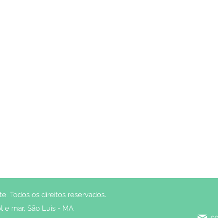
. Todos os direitos reservados.
l e mar, São Luís - MA
co