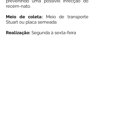
prevenindo uma possível infecção do
recém-nato.
Meio de coleta:
Meio de transporte
Stuart ou placa semeada
Realização:
Segunda à sexta-feira
Prazo de entrega:
8 dias úteis
Resultado on line
© 2024 por Laboratório Sol Nascente.
Todos os direitos reservados.
Av. Sol Nascente, 8 quadra 48, Sol
e mar, São Luís - MA
Tel: (98)
99974-9630
contato@laboratoriosolnascente.com.br