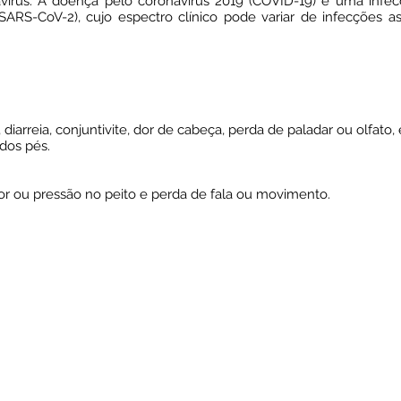
vírus. A doença pelo coronavírus 2019 (COVID-19) é uma infec
ARS-CoV-2), cujo espectro clínico pode variar de infecções ass
 diarreia, conjuntivite, dor de cabeça, perda de paladar ou olfato
dos pés.
, dor ou pressão no peito e perda de fala ou movimento.