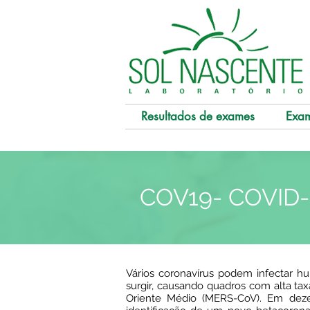
Resultados de exames
Exa
COV19- COVID-
Vários coronavírus podem infectar h
surgir, causando quadros com alta t
Oriente Médio (MERS-CoV). Em dez