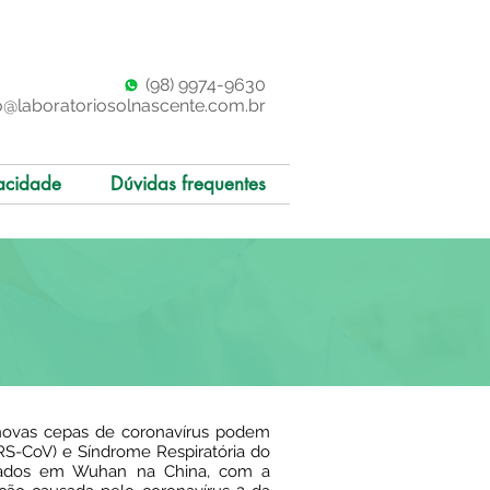
(98)
997
4-9630
o@laboratoriosolnascente.com.br
acidade
Dúvidas frequentes
 novas cepas de coronavírus podem
RS-CoV) e Síndrome Respiratória do
atados em Wuhan na China, com a