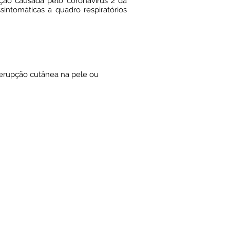
ção causada pelo coronavírus 2 da
intomáticas a quadro respiratórios
, erupção cutânea na pele ou