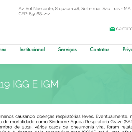
Av. Sol Nascente, 8 quadra 48, Sol e mar, São Luís - MA
CEP: 65068-212
contat
mes
Institucional
Serviços
Contatos
Priv
19 IGG E IGM
umanos causando doenças respiratórias leves. Eventualmente,
axa de mortalidade como Síndrome Aguda Respiratória Grave (SA
embro de 2019, vários casos de pneumonia viral foram rel