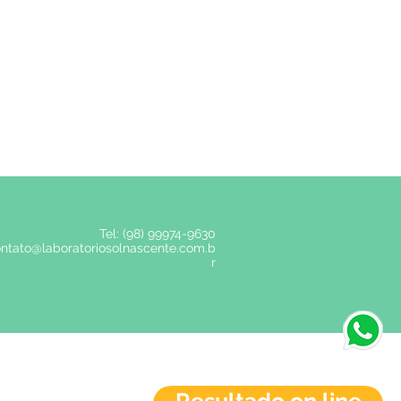
Tel: (98)
99974-9630
ntato@laboratoriosolnascente.com.b
r
®Copyright