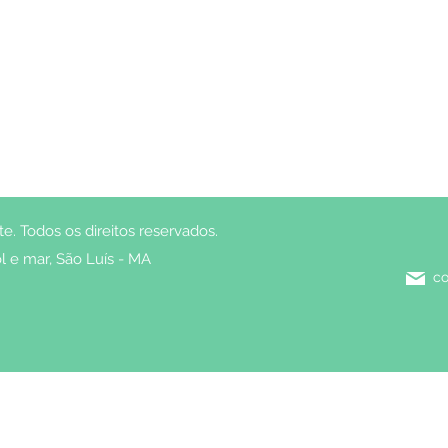
. Todos os direitos reservados.
l e mar, São Luís - MA
co