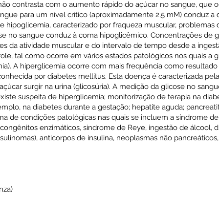
e não contrasta com o aumento rápido do açúcar no sangue, que o
sangue para um nível crítico (aproximadamente 2,5 mM) conduz a 
de hipoglicemia, caracterizado por fraqueza muscular, problema
ose no sangue conduz à coma hipoglicêmico. Concentrações de g
tes da atividade muscular e do intervalo de tempo desde a ingest
le, tal como ocorre em vários estados patológicos nos quais a 
emia). A hiperglicemia ocorre com mais frequência como resultado
conhecida por diabetes mellitus. Esta doença é caracterizada pel
 açúcar surgir na urina (glicosúria). A medição da glicose no sang
xiste suspeita de hiperglicemia; monitorização de terapia na diab
mplo, na diabetes durante a gestação; hepatite aguda; pancreat
a de condições patológicas nas quais se incluem a síndrome de i
s congênitos enzimáticos, síndrome de Reye, ingestão de álcool, 
nsulinomas), anticorpos de insulina, neoplasmas não pancreáticos, 
nza)