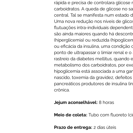
rápida e precisa de controlara glicos
carboidratos. A queda de glicose no 
central. Tal se manifesta num estado 
Uma nova redução nos níveis de glic
flutuações intra-individuais dependen
são ainda maiores quando há descontro
(hiperglicemia) ou reduzida (hipoglic
ou eficácia da insulina, uma condição 
ponto de ultrapassar o limiar renal e o
rastreio da diabetes mellitus, quando e
metabolismo dos carboidratos, por exe
hipoglicemia está associada a uma gam
nascido, toxemia da gravidez, defeito
pancreáticos produtores de insulina (i
crônica.
Jejum aconselhável:
8 horas
Meio de coleta:
Tubo com fluoreto (ci
Prazo de entrega:
2 dias úteis