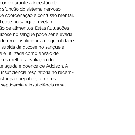
corre durante a ingestão de
disfunção do sistema nervoso
s de coordenação e confusão mental.
licose no sangue revelam
ão de alimentos. Estas flutuações
glicose no sangue pode ser elevada
 de uma insuficiência na quantidade
a subida da glicose no sangue a
ue é utilizada como ensaio de
etes mellitus; avaliação do
ite aguda e doença de Addison. A
nsuficiência respiratória no recém-
disfunção hepática, tumores
septicemia e insuficiência renal