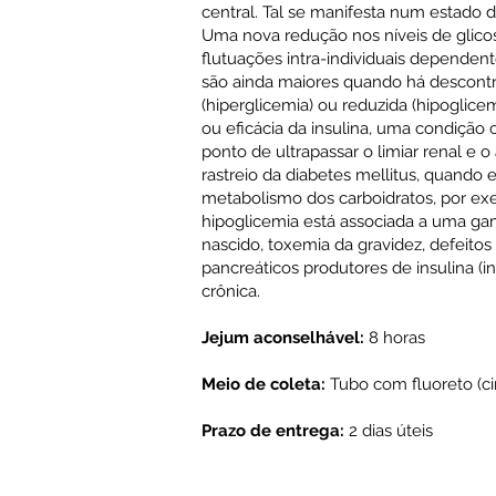
central. Tal se manifesta num estado 
Uma nova redução nos níveis de glic
flutuações intra-individuais dependen
são ainda maiores quando há descontro
(hiperglicemia) ou reduzida (hipoglic
ou eficácia da insulina, uma condição 
ponto de ultrapassar o limiar renal e o
rastreio da diabetes mellitus, quando e
metabolismo dos carboidratos, por exe
hipoglicemia está associada a uma gam
nascido, toxemia da gravidez, defeito
pancreáticos produtores de insulina (i
crônica.
Jejum aconselhável:
8 horas
Meio de coleta:
Tubo com fluoreto (ci
Prazo de entrega:
2 dias úteis