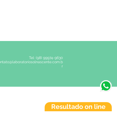
Tel: (98)
99974-9630
ntato@laboratoriosolnascente.com.b
r
®Copyright
Resultado on line