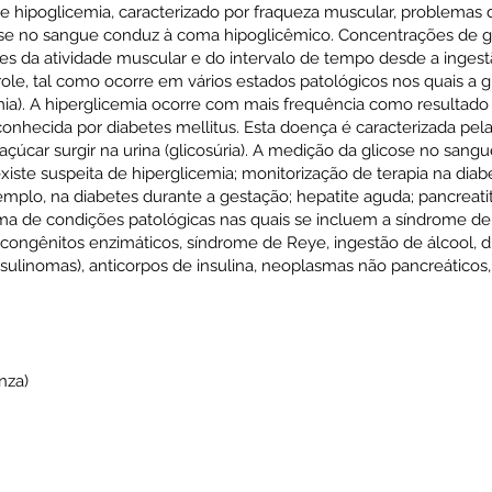
de hipoglicemia, caracterizado por fraqueza muscular, problema
ose no sangue conduz à coma hipoglicêmico. Concentrações de g
tes da atividade muscular e do intervalo de tempo desde a ingest
le, tal como ocorre em vários estados patológicos nos quais a 
emia). A hiperglicemia ocorre com mais frequência como resultado
conhecida por diabetes mellitus. Esta doença é caracterizada pel
 açúcar surgir na urina (glicosúria). A medição da glicose no sang
xiste suspeita de hiperglicemia; monitorização de terapia na diab
mplo, na diabetes durante a gestação; hepatite aguda; pancreat
a de condições patológicas nas quais se incluem a síndrome de i
s congênitos enzimáticos, síndrome de Reye, ingestão de álcool, 
nsulinomas), anticorpos de insulina, neoplasmas não pancreáticos, 
nza)