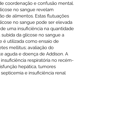
s de coordenação e confusão mental.
licose no sangue revelam
ão de alimentos. Estas flutuações
glicose no sangue pode ser elevada
 de uma insuficiência na quantidade
a subida da glicose no sangue a
ue é utilizada como ensaio de
etes mellitus; avaliação do
ite aguda e doença de Addison. A
nsuficiência respiratória no recém-
disfunção hepática, tumores
septicemia e insuficiência renal