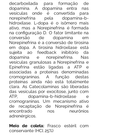
decarboxilada para formação de
dopamina. A dopamina entra nas
vesículas onde é convertida para
norepinefrina pela dopamina-b-
hidroxilase. L-dopa é o isômero mais
ativo, mas a Norepinefrina é formada
na configuração D. O fator limitante na
conversão de dopamina em
Norepinefrina é a conversão de tirosina
em dopa. A tirosina hidroxilase está
sujeita ao feedback inibitório da
dopamina e norepinefrina. Nas
vesículas granulosas a Norepinefrina e
Epinefrina estão ligadas a ATP e
associadas a proteínas denominadas
cromograninas. A função destas
proteínas ainda não está totalmente
clara. As Catecolaminas são liberadas
das vesículas por exocitose, junto com
ATP, dopamina-b-hidroxilase e
cromograninas. Um mecanismo ativo
de recaptação de Norepinefrina é
encontrado nos neurônios
adrenérgicos.
Meio de coleta:
Frasco estéril com
conservante (HCl 25%)