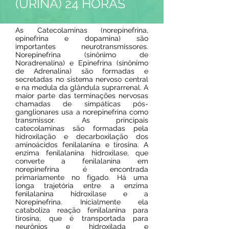
(URINA) 24 HORAS
As Catecolaminas (norepinefrina,
epinefrina e dopamina) são
importantes neurotransmissores.
Norepinefrina (sinônimo de
Noradrenalina) e Epinefrina (sinônimo
de Adrenalina) são formadas e
secretadas no sistema nervoso central
e na medula da glândula suprarrenal. A
maior parte das terminações nervosas
chamadas de simpáticas pós-
ganglionares usa a norepinefrina como
transmissor. As principais
catecolaminas são formadas pela
hidroxilação e decarboxilação dos
aminoácidos fenilalanina e tirosina. A
enzima fenilalanina hidroxilase, que
converte a fenilalanina em
norepinefrina é encontrada
primariamente no fígado. Há uma
longa trajetória entre a enzima
fenilalanina hidroxilase e a
Norepinefrina. Inicialmente ela
cataboliza reação fenilalanina para
tirosina, que é transportada para
neurônios e hidroxilada e