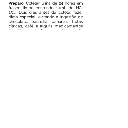
Preparo:
Coletar urina de 24 horas em
frasco limpo contendo 10mL de HCl
25%. Dois dias antes da coleta, fazer
dieta especial, evitando a ingestão de
chocolate, baunilha, bananas, frutas
cítricas, café e alguns medicamentos
(à critério médico) como aspirina e anti-
hipertensivos.
Importante: coletar a urina em um
frasco intermediário e transferir para
frasco com conservante.
Prazo de entrega:
8 dias úteis
Resultado on line
© 2024 por Laboratório Sol Nascente.