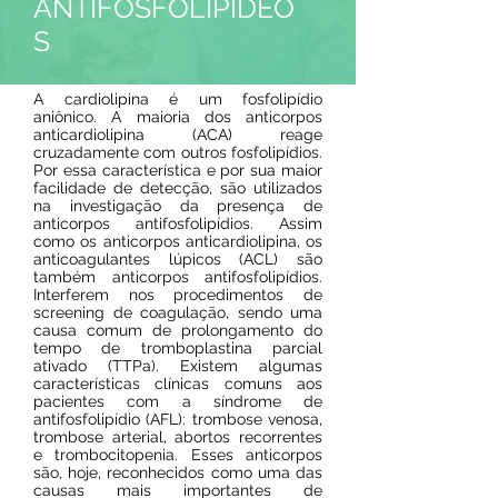
ANTIFOSFOLIPÍDEO
S
A cardiolipina é um fosfolipídio
aniônico. A maioria dos anticorpos
anticardiolipina (ACA) reage
cruzadamente com outros fosfolipídios.
Por essa característica e por sua maior
facilidade de detecção, são utilizados
na investigação da presença de
anticorpos antifosfolipídios. Assim
como os anticorpos anticardiolipina, os
anticoagulantes lúpicos (ACL) são
também anticorpos antifosfolipídios.
Interferem nos procedimentos de
screening de coagulação, sendo uma
causa comum de prolongamento do
tempo de tromboplastina parcial
ativado (TTPa). Existem algumas
características clínicas comuns aos
pacientes com a síndrome de
antifosfolipídio (AFL): trombose venosa,
trombose arterial, abortos recorrentes
e trombocitopenia. Esses anticorpos
são, hoje, reconhecidos como uma das
causas mais importantes de