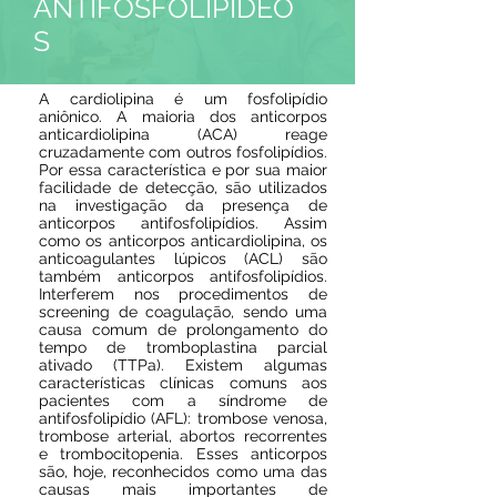
ANTIFOSFOLIPÍDEO
S
A cardiolipina é um fosfolipídio
aniônico. A maioria dos anticorpos
anticardiolipina (ACA) reage
cruzadamente com outros fosfolipídios.
Por essa característica e por sua maior
facilidade de detecção, são utilizados
na investigação da presença de
anticorpos antifosfolipídios. Assim
como os anticorpos anticardiolipina, os
anticoagulantes lúpicos (ACL) são
também anticorpos antifosfolipídios.
Interferem nos procedimentos de
screening de coagulação, sendo uma
causa comum de prolongamento do
tempo de tromboplastina parcial
ativado (TTPa). Existem algumas
características clínicas comuns aos
pacientes com a síndrome de
antifosfolipídio (AFL): trombose venosa,
trombose arterial, abortos recorrentes
e trombocitopenia. Esses anticorpos
são, hoje, reconhecidos como uma das
causas mais importantes de