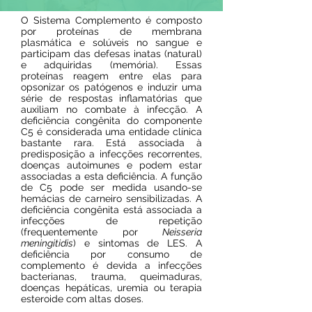
O Sistema Complemento é composto
por proteínas de membrana
plasmática e solúveis no sangue e
participam das defesas inatas (natural)
e adquiridas (memória). Essas
proteínas reagem entre elas para
opsonizar os patógenos e induzir uma
série de respostas inflamatórias que
auxiliam no combate à infecção. A
deficiência congênita do componente
C5 é considerada uma entidade clínica
bastante rara. Está associada à
predisposição a infecções recorrentes,
doenças autoimunes e podem estar
associadas a esta deficiência. A função
de C5 pode ser medida usando-se
hemácias de carneiro sensibilizadas. A
deficiência congênita está associada a
infecções de repetição
(frequentemente por
Neisseria
meningitidis
) e sintomas de LES. A
deficiência por consumo de
complemento é devida a infecções
bacterianas, trauma, queimaduras,
doenças hepáticas, uremia ou terapia
esteroide com altas doses.