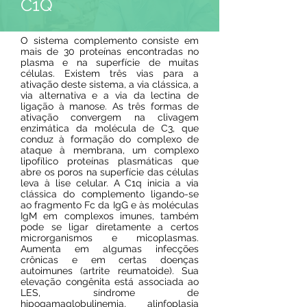
C1Q
O sistema complemento consiste em
mais de 30 proteínas encontradas no
plasma e na superfície de muitas
células. Existem três vias para a
ativação deste sistema, a via clássica, a
via alternativa e a via da lectina de
ligação à manose. As três formas de
ativação convergem na clivagem
enzimática da molécula de C3, que
conduz à formação do complexo de
ataque à membrana, um complexo
lipofílico proteínas plasmáticas que
abre os poros na superfície das células
leva à lise celular. A C1q inicia a via
clássica do complemento ligando-se
ao fragmento Fc da IgG e às moléculas
IgM em complexos imunes, também
pode se ligar diretamente a certos
microrganismos e micoplasmas.
Aumenta em algumas infecções
crônicas e em certas doenças
autoimunes (artrite reumatoide). Sua
elevação congênita está associada ao
LES, síndrome de
hipogamaglobulinemia, alinfoplasia