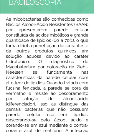
BACILOSCOPIA
As micobactérias são conhecidas como
Bacilos Álcool-Ácido Resistentes (BAAR)
por apresentarem parede celular
constituída de ácidos micólicos e grande
quantidade de lipídios (60 a 70%), o que
torna difícil a penetração dos corantes e
de outros produtos químicos em
solução aquosa devido ao caráter
hidrofóbico. O diagnóstico de
Mycobateríum por coloração de Ziehl-
Neelsen se fundamenta nas
características da parede celular com
alto teor de lipídios. Quando tratada com
fucsina fenicada, a parede se cora de
vermelho e resiste ao descoramento
por solução de álcool-ácido
(diferenciador). Isso as distingue das
demais bactérias que não possuem
parede celular rica em lipídios,
descorando-se pelo álcool ácido e
corando-se em azul mediante o contra-
corante azul de metileno. A infecção