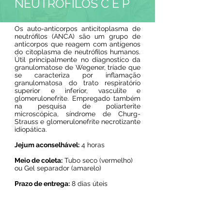
NEUTRÓFILOS C E P
Os auto-anticorpos anticitoplasma de
neutrófilos (ANCA) são um grupo de
anticorpos que reagem com antígenos
do citoplasma de neutrófilos humanos.
Útil principalmente no diagnostico da
granulomatose de Wegener, tríade que
se caracteriza por inflamação
granulomatosa do trato respiratório
superior e inferior, vasculite e
glomerulonefrite. Empregado também
na pesquisa de poliarterite
microscópica, síndrome de Churg-
Strauss e glomerulonefrite necrotizante
idiopática.
Jejum aconselhável:
4 horas
Meio de coleta:
Tubo seco (vermelho)
ou Gel separador (amarelo)
Prazo de entrega:
8 dias úteis