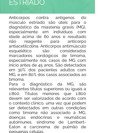
ESTRIADO
Anticorpos contra antígenos do
músculo estriado são úteis para o
diagnóstico da miastenia gravis (MG),
especialmente em indivíduos com
idade acima de 60 anos e resultado
não reagente para anticorpo
antiacetilcolina. Anticorpos antimúsculo
esquelético são considerados
marcadores sorológicos de timoma,
especialmente nos casos de MG com
início antes de 45 anos. São detectados
em 30% dos pacientes adultos com
MG, e em 80% dos casos associados ao
timoma.
Para o diagnóstico da MG, são
relevantes títulos superiores ou iguais a
1:800. Títulos menores que 1:800
devem ser valorizados de acordo com
o contexto clínico, uma vez que podem
ser detectados em outras condições
como timoma não associado à MG,
doenças endócrinas e reumáticas
autoimunes, síndrome de Lambert-
Eaton e carcinoma de pulmão de
pequenas células.