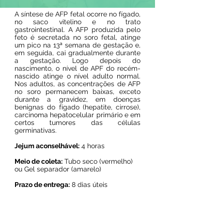
A síntese de AFP fetal ocorre no fígado,
no saco vitelino e no trato
gastrointestinal. A AFP produzida pelo
feto é secretada no soro fetal, atinge
um pico na 13ª semana de gestação e,
em seguida, cai gradualmente durante
a gestação. Logo depois do
nascimento, o nível de APF do recém-
nascido atinge o nível adulto normal.
Nos adultos, as concentrações de AFP
no soro permanecem baixas, exceto
durante a gravidez, em doenças
benignas do fígado (hepatite, cirrose),
carcinoma hepatocelular primário e em
certos tumores das células
germinativas.
Jejum aconselhável:
4 horas
Meio de coleta:
Tubo seco (vermelho)
ou Gel separador (amarelo)
Prazo de entrega:
8 dias úteis