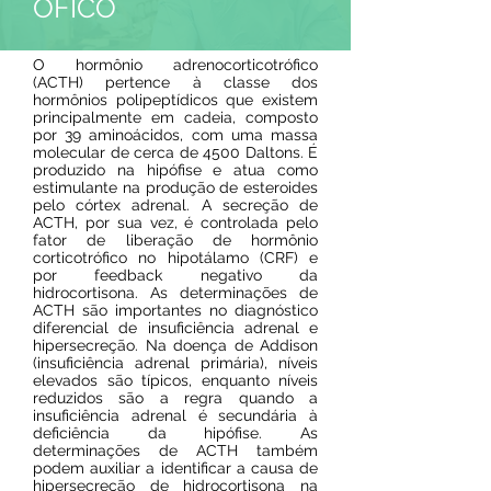
ÓFICO
O hormônio adrenocorticotrófico
(ACTH) pertence à classe dos
hormônios polipeptídicos que existem
principalmente em cadeia, composto
por 39 aminoácidos, com uma massa
molecular de cerca de 4500 Daltons. É
produzido na hipófise e atua como
estimulante na produção de esteroides
pelo córtex adrenal. A secreção de
ACTH, por sua vez, é controlada pelo
fator de liberação de hormônio
corticotrófico no hipotálamo (CRF) e
por feedback negativo da
hidrocortisona. As determinações de
ACTH são importantes no diagnóstico
diferencial de insuficiência adrenal e
hipersecreção. Na doença de Addison
(insuficiência adrenal primária), níveis
elevados são típicos, enquanto níveis
reduzidos são a regra quando a
insuficiência adrenal é secundária à
deficiência da hipófise. As
determinações de ACTH também
podem auxiliar a identificar a causa de
hipersecreção de hidrocortisona na