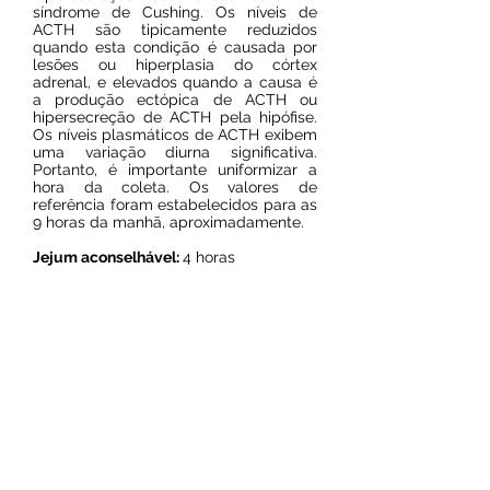
síndrome de Cushing. Os níveis de
ACTH são tipicamente reduzidos
quando esta condição é causada por
lesões ou hiperplasia do córtex
adrenal, e elevados quando a causa é
a produção ectópica de ACTH ou
hipersecreção de ACTH pela hipófise.
Os níveis plasmáticos de ACTH exibem
uma variação diurna significativa.
Portanto, é importante uniformizar a
hora da coleta. Os valores de
referência foram estabelecidos para as
9 horas da manhã, aproximadamente.
Jejum aconselhável:
4 horas
Meio de coleta:
Tubo com EDTA (roxo)
Prazo de entrega:
6 dias úteis
Resultado on line